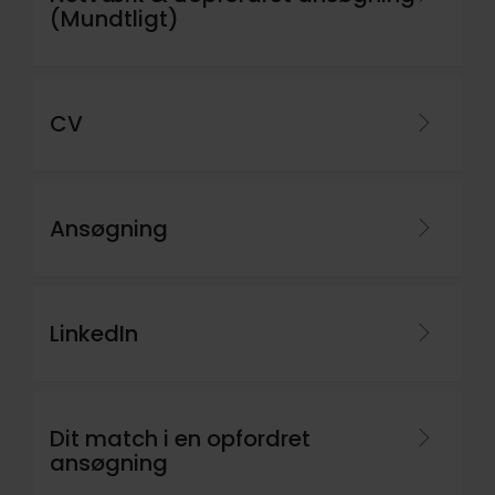
(Mundtligt)
Få afdækket, hvilken betydning din nye
retning vil have i forhold til din økonomi
og søg eventuel økonomisk rådgivning i
din bank
CV
Få afdækket øvrige forhold i dit liv, som
den nye retning eventuelt vil have
indflydelse på — fx arbejdstid, geografi
og jobmuligheder
Ansøgning
Er du i tvivl, så søg råd og vejledning.
Kontakt gerne Frie Lønsikring og hør om
muligheden for karriererådgivning, så du
LinkedIn
kan komme et skridt videre i forhold til
at få indfriet dine ønsker og drømme i dit
fremtidige arbejdsliv
Dit match i en opfordret
ansøgning