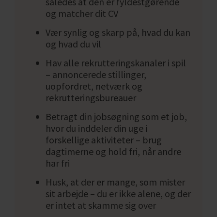
således at den er fyldestgørende
Du kan prøve en persontypetest her:
og matcher dit CV
Vær synlig og skarp på, hvad du kan
og hvad du vil
Tag en EASI test
Hav alle rekrutteringskanaler i spil
– annoncerede stillinger,
Din jobsøgningsstrategi
uopfordret, netværk og
rekrutteringsbureauer
Når du er blevet klogere på, hvad du gerne vil
Betragt din jobsøgning som et job,
søge, er det en god idé at begynde at kigge på
hvor du inddeler din uge i
strategi. Det er godt at overveje, hvornår dit
forskellige aktiviteter – brug
mål om at finde et job skal være indfriet og få
dagtimerne og hold fri, når andre
lagt en god arbejdsplan for dine
har fri
jobsøgningsaktiviteter. Begynd som
Husk, at der er mange, som mister
udgangspunkt med en plan A – dit ønskejob –
sit arbejde – du er ikke alene, og der
men overvej også allerede nu, hvad din plan B
er intet at skamme sig over
skal være, hvis det ikke lykkes dig at nå dit