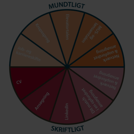
10 gode råd til dig, der overvejer en ny
retning i dit arbejdsliv
Start gerne med at finde ud af, hvad der
betyder mest for dig i forhold til, at du
trives i dit arbejdsliv — hvad vil du
henimod? Og hvad vil du væk fra?
Kig ned i dit brutto CV og reflekter over,
hvor du har haft det bedst, og hvad det
eventuelt var, der gjorde, at du trives
Lav ud fra dit CV en liste over de
arbejdsopgaver, du gerne vil have flere
af, og dem du vil have mindre af og tilføj
eventuelle arbejdsopgaver og
kompetencer, som du gerne vil have sat i
spil i fremtiden