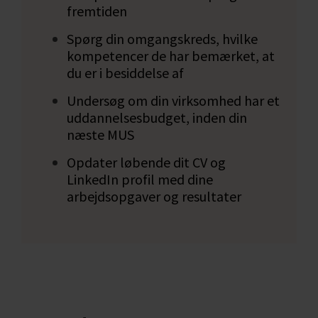
undersøgt, hvor mange jobs, der generelt er
fremtiden
indenfor dit geografiske område, så du ikke
lige pludselig opdager, at du møder
Spørg din omgangskreds, hvilke
forhindringer i forhold til manglende
kompetencer de har bemærket, at
du er i besiddelse af
jobmuligheder.
Undersøg om din virksomhed har et
Til sidstnævnte kan du igen finde hjælp hos
uddannelsesbudget, inden din
Jobindex til at trykprøve jobmulighederne i
næste MUS
dit område. Følg disse 3 trin:
Opdater løbende dit CV og
Trin 1: Lav din søgning på ord og
LinkedIn profil med dine
geografi
arbejdsopgaver og resultater
Trin 2: Scrol ned på siden
Trin 3: Vælg: statistik for denne type
job