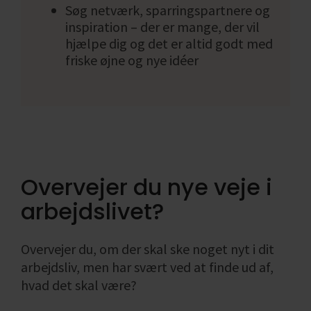
ønskemål. Sæt gerne deadlines for den del.
Søg netværk, sparringspartnere og
inspiration – der er mange, der vil
Tiden kan hurtigt rende fra dig, hvis du ikke
hjælpe dig og det er altid godt med
friske øjne og nye idéer
tager styring på processen fra start. For
nogen vil det give mening, at sætte ind på
både plan A og B samtidig. Det er også godt,
at du får lagt en god plan for, hvordan du kan
finde dit næste job og hvilke
jobsøgningskanaler, du skal anvende.
Overvejer du nye veje i
Overordnet kan dine jobsøgningskanaler
deles op i 4 områder (se illustrationen):
arbejdslivet?
Annoncerede stillinger
Overvejer du, om der skal ske noget nyt i dit
arbejdsliv, men har svært ved at finde ud af,
Stillingsopslag kan du finde på jobportaler og
hvad det skal være?
sociale medier såsom LinkedIn og Facebook.