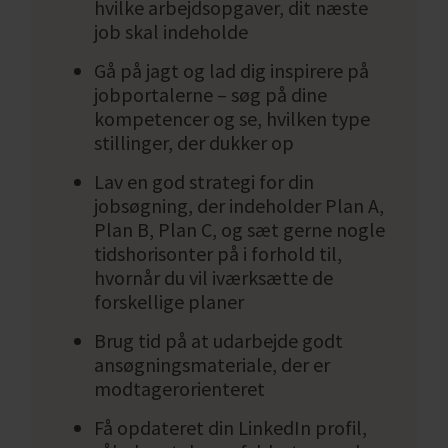
m.m.
hvilke arbejdsopgaver, dit næste
job skal indeholde
Dine personlige kompetencer beskriver din
Gå på jagt og lad dig inspirere på
tilgang til opgaver og mennesker omkring
jobportalerne – søg på dine
dig. De er tæt forbundne med de faglige
kompetencer og se, hvilken type
kompetencer og er ofte grundlaget for, at
stillinger, der dukker op
man har succes med sine opgaver og sit
Lav en god strategi for din
arbejde. Hvis man eksempelvis beskæftiger
jobsøgning, der indeholder Plan A,
sig med regnskab, er det vigtigt, at man er
Plan B, Plan C, og sæt gerne nogle
struktureret og grundig. Hvis man er grafiker
tidshorisonter på i forhold til,
og arbejder med visuelle udtryk, så er det
hvornår du vil iværksætte de
vigtigt, at man er kreativ og idérig. Alt
forskellige planer
sammen forudsætninger for at kunne lykkes
Brug tid på at udarbejde godt
eller egne sig til jobbet. Af sammen grund er
ansøgningsmateriale, der er
der også mange arbejdsgivere, der laver
modtagerorienteret
persontype test og analyser i forbindelse med
rekruttering.
Få opdateret din LinkedIn profil,