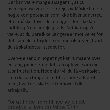
Der kan være mange årsager til, at du
Den mest anvendte jobportal er Jobindex,
overvejer nye veje i dit arbejdsliv. Måske har du
men der findes også andre jobportaler, som
nogle kompetencer, som ikke bliver udnyttet,
du kan være opmærksom på. Se listen
her.
eller måske drives du af noget, der ikke kan
Stillingsopslag er stadig en af de mest
indfries på din arbejdsplads. Det kan også
anvendte rekrutteringsformer, men du skal
være, at du bare ikke længere er motiveret for
være opmærksom på, at det kan variere rigtig
det, som du arbejder med, men ikke ved, hvad
meget fra virksomhed til virksomhed,
du så skal sætte i stedet for.
hvorvidt man slår en ledig stilling op eller ej,
Overvejelser om noget nyt kan rumstere over
og nogle virksomheder benytter sig i stedet
en lang periode, og det kan opleves som en
for af andre rekrutteringskanaler.
stor frustration. Nedenfor vil du få værktøjer,
Vikar- og rekrutteringsbureauer
som du kan bruge til at blive mere afklaret
med, hvad der skal ske fremover i dit
En del virksomheder bruger en professionel
arbejdsliv.
samarbejdspartner til rekruttering. Hos de
fleste rekrutteringsbureauer har du som
For at finde frem til nye veje i dit
arbejdsliv, kan du følge 5 trin:
jobsøger også mulighed for at oprette en