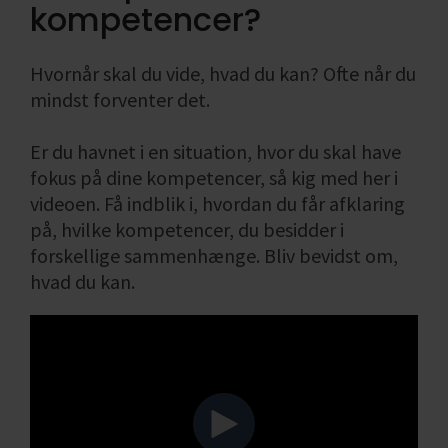
Gå i dialog med arbejdsgiverne
kompetencer?
Når du har fundet frem til nogle
Hvornår skal du vide, hvad du kan? Ofte når du
stillingstyper, som du kan se dig selv i og
mindst forventer det.
samtidig fået afdækket, hvad der skal til for
at kunne bestride dem, er du nu klar til næste
Er du havnet i en situation, hvor du skal have
skridt. Her skal du til at bruge din
fokus på dine kompetencer, så kig med her i
nysgerrighed.
videoen. Få indblik i, hvordan du får afklaring
på, hvilke kompetencer, du besidder i
Du kan fx vælge at gå i dialog med
forskellige sammenhænge. Bliv bevidst om,
arbejdsgivere, der tidligere har haft slået den
hvad du kan.
type stillinger op og undersøge mere
grundigt, hvad der ligger i arbejdsopgaverne.
Hvordan ser fx en typisk
arbejdsdag/arbejdsuge ud? En god
indgangsvinkel til det kunne være: