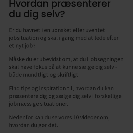
Hvordan præsenterer
På grafen kan du se, hvor mange jobs, der
du dig selv?
typisk bliver slået op, som matcher din
søgning. Det giver dig en god indikation på,
Er du havnet i en uønsket eller uventet
hvordan jobmulighederne er.
jobsituation og skal i gang med at lede efter
et nyt job?
Måske du er ubevidst om, at du i jobsøgningen
Søg sparringspartnere
skal have fokus på at kunne sælge dig selv -
Manglende viden om muligheder er det, der
både mundtligt og skriftligt.
ofte gør det svært at træffe et valg. Så derfor
er det også altid godt at søge
Find tips og inspiration til, hvordan du kan
sparringspartnere undervejs. På
præsentere dig og sælge dig selv i forskellige
uddannelsesinstitutioner er der ansat
jobmæssige situationer.
studievejledere, der både kan fortælle dig om
uddannelsernes opbygning, økonomien
Nedenfor kan du se vores 10 videoer om,
undervejs og fremtidige jobmuligheder.
hvordan du gør det.