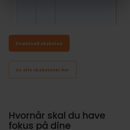
Har du taget initiativer til noget, der har
vælge en region eller indtaste en nær
skabt forbedringer for teamet og
placering, hvor du kan indtaste din adresse og
virksomheden?
bestemme, hvilken radius du vil søge inden
for.
Har du bidraget med gode idéer, der har
en værdi for virksomheden?
Download skabelon
Gør du noget, som andre ikke gør?
Her kan du vælge arkivet:
Find arkivet i
rullemenuen, hvor du kan søge på tidligere
Se alle skabeloner her
stillingsopslag
Her kan du vælge dato:
Indtast her, hvor
lang tid du vil søge tilbage i arkivet.
Hvornår skal du have
fokus på dine