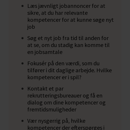
Undersøg også gerne, hvilket lønniveau dit
Læs jævnligt jobannoncer for at
nye jobmål har, så det ikke kommer som en
sikre, at du har relevante
kompetencer for at kunne søge nyt
overraskelse, hvis det viser sig at være
job
uholdbart i forhold til din øvrige økonomi.
Søg et nyt job fra tid til anden for
Hvilken betydning har dit nye mål i
at se, om du stadig kan komme til
forhold til dit øvrige liv?
en jobsamtale
Det er også vigtigt for dig at få undersøgt, om
Fokusér på den værdi, som du
dit mål er bæredygtigt i forhold til øvrige
tilfører i dit daglige arbejde. Hvilke
forhold i dit liv. Det kan fx være arbejdstid
kompetencer er i spil?
eller geografisk afstand. Hvis det eventuelt
betyder noget for dig med fleksible
Kontakt et par
arbejdstider i forhold til familieliv, så er det en
rekrutteringsbureauer og få en
vigtig del at få afdækket, for at du kan træffe
dialog om dine kompetencer og
et kvalificeret valg.
fremtidsmuligheder
Vær nysgerrig på, hvilke
Men det kan også være, at du skal have
kompetencer der efterspørges i