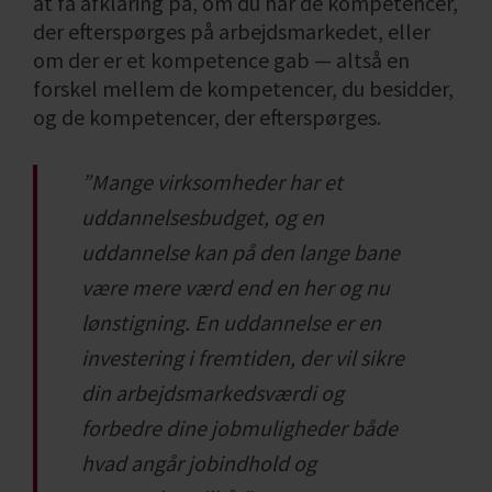
at få afklaring på, om du har de kompetencer,
komme i spil til en fremtidig stilling hos dem.
der efterspørges på arbejdsmarkedet, eller
om der er et kompetence gab — altså en
Det kan i nogle sammenhænge være givtigt
forskel mellem de kompetencer, du besidder,
at undersøge, om der eventuelt er
og de kompetencer, der efterspørges.
kompetencer, du kan tilegne dig via
uddannelse eller et midlertidigt job et andet
”Mange virksomheder har et
sted — det man også kalder et
“trædestenjob” — som giver dig nogle af de
uddannelsesbudget, og en
kompetencer, du mangler.
uddannelse kan på den lange bane
være mere værd end en her og nu
Rigtig mange arbejdsgivere vil faktisk gerne
hjælpe med råd og vejledning, fordi råd og
lønstigning. En uddannelse er en
vejledning er gratis for dem. Du søger ikke et
investering i fremtiden, der vil sikre
job, men deres kyndighed. Men selv om du
din arbejdsmarkedsværdi og
kun søger råd og vejledning, er du faktisk i
forbedre dine jobmuligheder både
gang med at positionere dig til en eventuel
hvad angår jobindhold og
fremtidig stilling. Du har etableret en