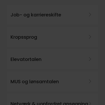
Lav nu research på, hvilke stillinger og
arbejdspladser, der kan honorere dine
ønsker til arbejdsopgaver — brug hertil
Job- og karriereskifte
Jobindex arkivet og inddrag også gerne
dit netværk
Ræk ud til arbejdsgivere og få afdækket
Kropssprog
dine muligheder. Har du de kompetencer,
der skal til for at komme i betragtning i
fremtiden, og hvad mangler du
eventuelt?
Elevatortalen
Overvej om du kan tilegne dig nye
kompetencer i et midlertidigt job, der
kan kvalificere dig til en ny retning
MUS og lønsamtalen
Skal der ny uddannelse til, så gå i dialog
med uddannelsesinstitutioner om
uddannelsesopbygning, indhold,
økonomi og fremtidige jobmuligheder
Netværk & uopfordret ansøgning